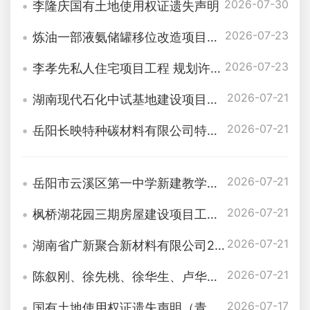
2026-07-30
李隆庆国有土地使用权证遗失声明
2026-07-23
炼油一部液氨储罐移位改造项目工程规划许可批后公布
2026-07-23
李孝先私人住宅项目工程 规划许可批后公布
2026-07-21
湖南现代石化中试基地建设项目（一期）工程规划许可批后公布
2026-07-21
岳阳长映特种碳材料有限公司特种沥青建设项目储罐及装卸设施配套完善工程规划许可批后公布
2026-07-21
岳阳市云溪区第一中学新建教学楼及学生宿舍改造项目工程规划许可批后公布
2026-07-21
枫桥湖花园三期房屋建设项目工程规划许可批后公布
2026-07-21
湖南省广新聚合新材料有限公司28/12万吨/年聚酰胺-尼龙薄膜项目工程规划许可批后公布
2026-07-21
陈叙刚、徐先桃、徐华生、卢华、徐忠星、邓新平、王宏、张松林、杨来保、王靖、陈飞志、蔡永进、沈珍喜、段利兵、卢露、熬海军、熬红军、刘庆辉、施爱萍、卢盛洲、卢德志、王正泉、吴习文、崔美香私人住宅项目工程规划许可批后公布
2026-07-17
国有土地使用权证遗失声明（青山油剂）