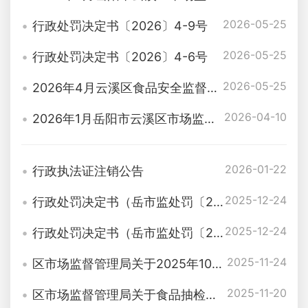
2026-05-25
行政处罚决定书〔2026〕4-9号
2026-05-25
行政处罚决定书〔2026〕4-6号
2026-05-25
2026年4月云溪区食品安全监督抽检公示清单
2026-04-10
2026年1月岳阳市云溪区市场监督管理局抽检清单
2026-01-22
行政执法证注销公告
2025-12-24
行政处罚决定书（岳市监处罚〔2024〕4-9号）
2025-12-24
行政处罚决定书（岳市监处罚〔2024〕4008号）
2025-11-24
区市场监督管理局关于2025年10月127批次食品监督抽检情况的公示
2025-11-20
区市场监督管理局关于食品抽检不合格核查处置情况的公示（4批次）