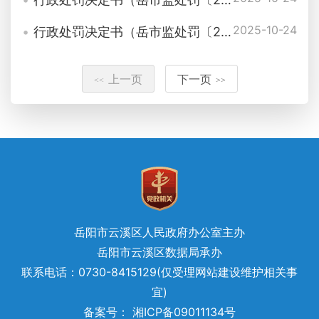
2025-10-24
行政处罚决定书（岳市监处罚〔2025〕4-12号）
上一页
下一页
<<
>>
岳阳市云溪区人民政府办公室主办
岳阳市云溪区数据局承办
联系电话：0730-8415129(仅受理网站建设维护相关事
宜)
备案号： 湘ICP备09011134号