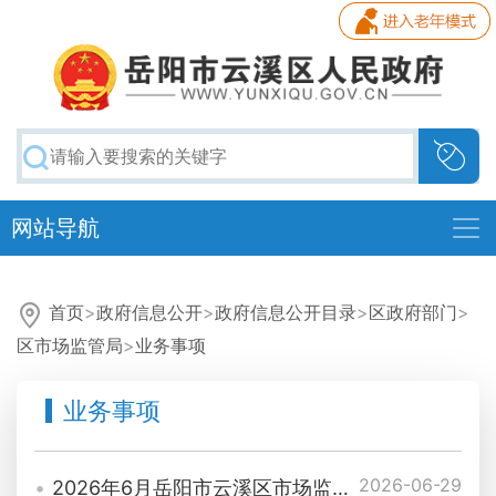
网站导航
首页
>
政府信息公开
>
政府信息公开目录
>
区政府部门
>
区市场监管局
>
业务事项
业务事项
2026-06-29
2026年6月岳阳市云溪区市场监督管理局抽检报表（合格56组）