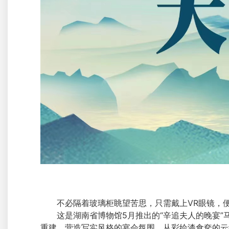
不必隔着玻璃柜眺望苦思，只需戴上VR眼镜，便
这是湖南省博物馆5月推出的“辛追夫人的晚宴”
重建，营造写实风格的宴会氛围。从彩绘漆食奁的云