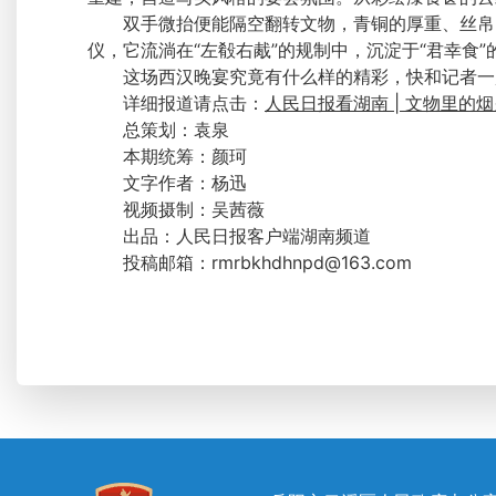
双手微抬便能隔空翻转文物，青铜的厚重、丝帛
仪，它流淌在“左殽右胾”的规制中，沉淀于“君幸食”
这场西汉晚宴究竟有什么样的精彩，快和记者一
详细报道请点击：
人民日报看湖南 | 文物里的
总策划：袁泉
本期统筹：颜珂
文字作者：杨迅
视频摄制：吴茜薇
出品：人民日报客户端湖南频道
投稿邮箱：rmrbkhdhnpd@163.com