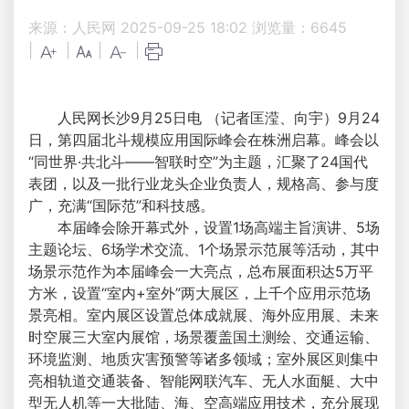
来源：人民网
2025-09-25 18:02
浏览量：
6645
|
|
|
|
人民网长沙9月25日电 （记者匡滢、向宇）9月24
日，第四届北斗规模应用国际峰会在株洲启幕。峰会以
“同世界·共北斗——智联时空”为主题，汇聚了24国代
表团，以及一批行业龙头企业负责人，规格高、参与度
广，充满“国际范”和科技感。
本届峰会除开幕式外，设置1场高端主旨演讲、5场
主题论坛、6场学术交流、1个场景示范展等活动，其中
场景示范作为本届峰会一大亮点，总布展面积达5万平
方米，设置“室内+室外”两大展区，上千个应用示范场
景亮相。室内展区设置总体成就展、海外应用展、未来
时空展三大室内展馆，场景覆盖国土测绘、交通运输、
环境监测、地质灾害预警等诸多领域；室外展区则集中
亮相轨道交通装备、智能网联汽车、无人水面艇、大中
型无人机等一大批陆、海、空高端应用技术，充分展现