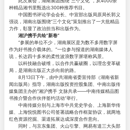
此次展会，湖南展团围绕“三个文化”，从4000余
种精品湘书里甄选出300种推荐书目。
中国图书评论学会会长、中宣部出版局原局长郭义
强说，湖南出版围绕“三个文化”策划推出了一大批精品
力作，彰显了政治担当和出版作为。
湘沪携手共绘“新卷”
“参展的单位不少，湖南展区是为数不多用数字屏
作为好书推介载体的。”一位参与报道的湖南媒体人
说，长达四十多米的柔性波浪数字屏堪称风景。
以科技融合破维，以合作共赢破圈，以理念变革破
局，是湖南出版正大步向前的路。
8月13日下午，由中共湖南省委宣传部（湖南省新
闻出版局）指导，湖南出版投资控股集团、中南出版传
媒集团主办的“湘沪携手 文脉共承——中南传媒精品图
书推介暨合作伙伴签约活动”举行。
中南传媒分别与上海市中共党史学会、上海新华传
媒、上海悦悦图书公司签署战略合作框架协议，就两地
红色资源挖掘、渠道拓展达成深度合作意向。
同时，与京东集团、火山引擎、网易有道三大头部