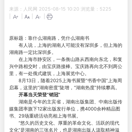
来源：人民网
2025-08-15 10:20
浏览量：
5225
|
|
|
|
原标题：靠什么湖南路，凭什么湖南书
有人说，上海的湖南人可能没有深圳多，但上海的
湖南路一定比深圳多。
在上海市静安区，一条衡山路从西南向东北，和复
兴中路相交时，由宝庆路接棒。宝庆路再向北不到两公
里，有一处俄式建筑，上海展览中心。
8月13日，随着2025上海书展暨“书香中国”上海周
启幕，这里的“湖南密度”陡增，“湖南热度”持续攀高。
开幕当天荣登“销冠”
湖南是今年的主宾省，湖南出版集团、中南出版传
媒集团率旗下12家出版发行单位，携4000余种精品图
书、29场重磅活动亮相上海书展。
“悠久的历史文化、厚重的革命文化、活跃的现代
文化”是湖南的三张名片，也是湖南出版人汲取精神滋