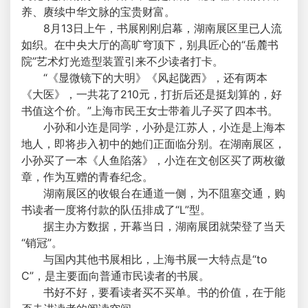
养、赓续中华文脉的宝贵财富。
8月13日上午，书展刚刚启幕，湖南展区里已人流
如织。在中央大厅的高旷穹顶下，别具匠心的“岳麓书
院”艺术灯光造型装置引来不少读者打卡。
“《显微镜下的大明》《风起陇西》，还有两本
《大医》，一共花了210元，打折后还是挺划算的，好
书值这个价。”上海市民王女士带着儿子买了四本书。
小孙和小迮是同学，小孙是江苏人，小迮是上海本
地人，即将步入初中的她们正面临分别。在湖南展区，
小孙买了一本《人鱼陷落》，小迮在文创区买了两枚徽
章，作为互赠的青春纪念。
湖南展区的收银台在通道一侧，为不阻塞交通，购
书读者一度将付款的队伍排成了“L”型。
据主办方数据，开幕当日，湖南展团就荣登了当天
“销冠”。
与国内其他书展相比，上海书展一大特点是“to
C”，是主要面向普通市民读者的书展。
书好不好，要看读者买不买单。书的价值，在于能