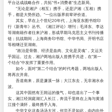
平台达成战略合作，共拓“书+消费者”生态新局。
“无论是湘沪（相互）携手，还是沪湘（互相）携
手，都是大势所趋。”一位出版界前辈评价道。
其实，早在上个世纪20年代，上海亚东图书馆印
行《新青年》丛书、《湘江评论》增刊；毛泽东、李达
等湖南籍作者往来沪湘，形成早期马克思主义书刊传播
链；抗战期间，上海商务印书馆、中华书局、开明书店
等相继迁至湖南。
“政治是骨骼、经济是血肉、文化是灵魂”，文运关
乎国运。过去，湘沪两地出版人曾携手共进，在“第一
个结合”中发挥了重要作用。
如今，面对“第二个结合”的时代考题，两地出版人
将再次并肩。
吾道南来，原是濂溪一脉；大江东去，无非湘水余
波。
这其中固然有王闿运的傲气，却也道出了一个事
实，湘江经洞庭湖汇入长江，奔流千里终在上海与黄浦
江撞个满怀，最终携手入海。
中华文化这条汤汤大河，何尝不是如此，由内向外